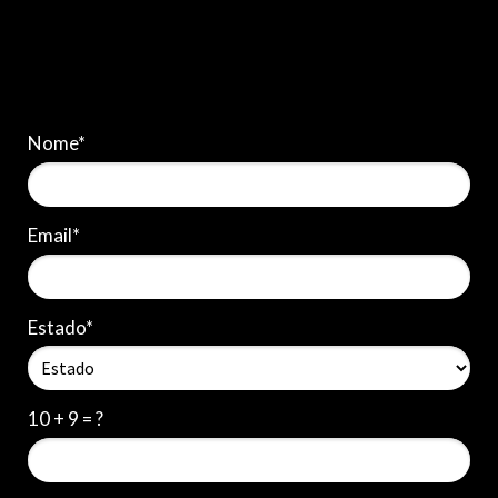
Nome*
Email*
Estado*
10 + 9 = ?